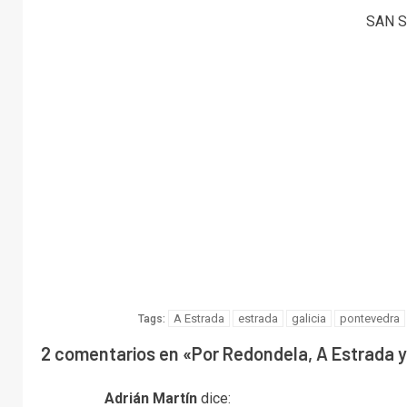
SAN S
A Estrada
estrada
galicia
pontevedra
Tags:
2 comentarios en «
Por Redondela, A Estrada 
Adrián Martín
dice: