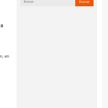
pa
n, en