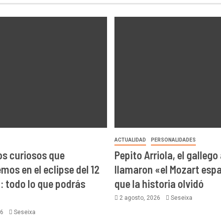
ACTUALIDAD
PERSONALIDADES
s curiosos que
Pepito Arriola, el gallego
mos en el eclipse del 12
llamaron «el Mozart espa
: todo lo que podrás
que la historia olvidó
2 agosto, 2026
Seseixa
26
Seseixa