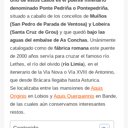
Uno de estos casos es el puente milenario
denominado Ponte Pedriña o Pontepedriña
,
situado a caballo de los concellos de
Muíños
(San Pedro de Parada de Ventosa) y Lobeira
(Santa Cruz de Grou)
y que quedó
bajo las
aguas del embalse de As Conchas.
Unánimente
catalogado como de
fábrica romana
este puente
de 2000 años servía para cruzar el famoso río
Lethes, el río del olvido (
río Limia
), en el
itenerario de la Via Nova o Vía XVIII de Antonino,
que desde Brácara llegaba hasta Asturica.
Se localizaba entre las mansiones de
Aquis
Originis
en Lobios y
Aquis Querquennis
en Bande,
de las cuales aún conservamos interesantes
restos.
Contenido