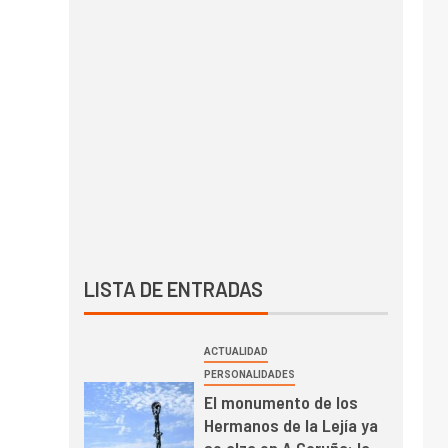
LISTA DE ENTRADAS
ACTUALIDAD
PERSONALIDADES
El monumento de los
Hermanos de la Lejía ya
se alza en A Coruña: la