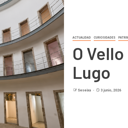
ACTUALIDAD
CURIOSIDADES
PATRI
O Vello
Lugo
Seseixa
3 junio, 2026