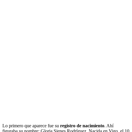
Lo primero que aparece fue su
registro de nacimiento
. Ahí
figuraba su nombre: Gloria Sienes Rodríguez. Nacida en Vigo, el 10