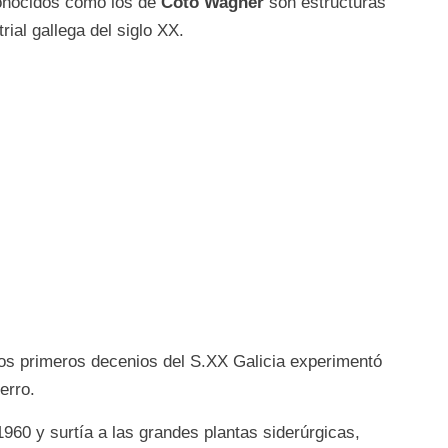
onocidos como los de
Coto Wagner
son estructuras
rial gallega del siglo XX.
 los primeros decenios del S.XX Galicia experimentó
erro.
1960 y surtía a las grandes plantas siderúrgicas,