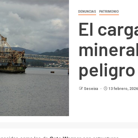
DENUNCIAS
PATRIMONIO
El carg
minera
peligro
Seseixa
13 febrero, 2026