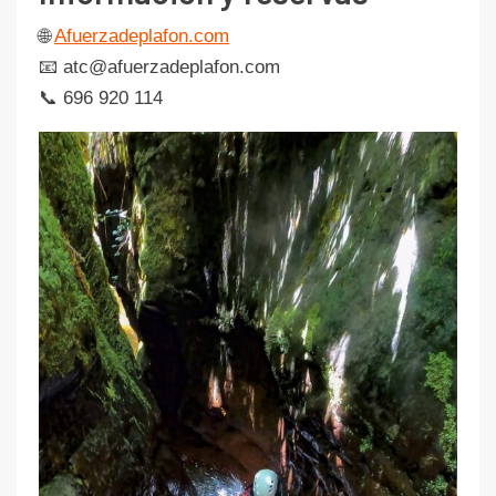
🌐
Afuerzadeplafon.com
📧 atc@afuerzadeplafon.com
📞 696 920 114