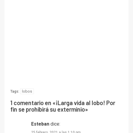
lobos
Tags:
1 comentario en «
¡Larga vida al lobo! Por
fin se prohibirá su exterminio
»
Esteban
dice:
25 febrero, 2021 a las 1:10 pm