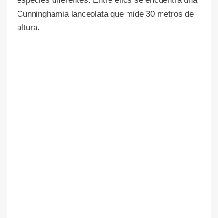
especies diferentes. Entre ellos se encuentra una
Cunninghamia lanceolata que mide 30 metros de
altura.