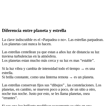
Diferencia entre planeta y estrella
La clave indiscutible es el «Parpadea o no». Las estrellas parpadean.
Los planetas casi nunca lo hacen.
Las estrellas centellean ya que estan a años luz de distancia su luz
traviesa turbulencias en la atmósfera.
Los planetas estan mucho más cerca y su luz es mas “estable”.
Si la luz vibra y cambia de intensidad todo el tiempo → es una
estrella.
Si brilla constante, como una linterna remota → es un planeta.
Las estrellas conservan fijos sus “dibujos” , las constelaciones. Los
planetas, en cambio, se mueven poco a poco, de un sitio a otro,
noche tras noche. Justo por esto, se les llama planetas, osea
“errantes”.
Si ves una luz brillante modificar suavemente su sitio en una