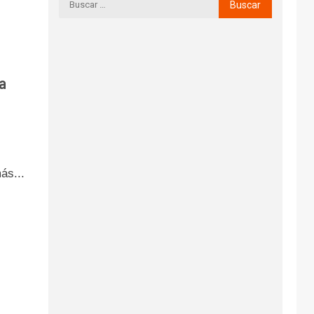
a
ás...