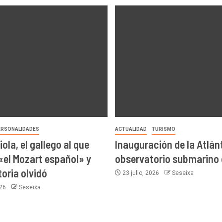
ERSONALIDADES
ACTUALIDAD
TURISMO
iola, el gallego al que
Inauguración de la Atlánt
«el Mozart español» y
observatorio submarino 
toria olvidó
23 julio, 2026
Seseixa
026
Seseixa